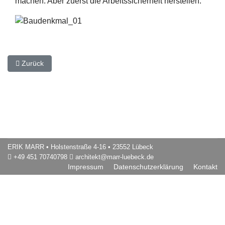
machen. Aber zuerst die Arbeitssicherheit herstellen.
Vorheriger Beitrag: Sanierung an einem Baudenkmal 02
Zurück
ERIK MARR
• Holstenstraße 4-16 • 23552 Lübeck
+49 451 70740798
architekt@marr-luebeck.de
Impressum
Datenschutzerklärung
Kontakt